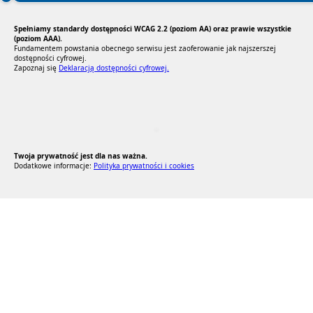
Spełniamy standardy dostępności WCAG 2.2 (poziom AA) oraz prawie wszystkie
(poziom AAA).
Fundamentem powstania obecnego serwisu jest zaoferowanie jak najszerszej
dostępności cyfrowej.
Zapoznaj się
Deklaracją dostępności cyfrowej.
RODO Zgodne
RODO przyjazne narzędzia
Twoja prywatność jest dla nas ważna.
Dodatkowe informacje:
Polityka prywatności i cookies