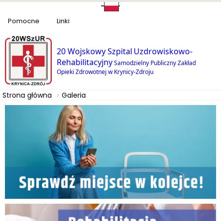
Pomocne
Linki
20 Wojskowy Szpital
Uzdrowiskowo-
Rehabilitacyjny
Samodzielny Publiczny Zakład
Opieki Zdrowotnej
w Krynicy-Zdroju
Strona główna
Galeria
SPRAWDŹ MIEJSCE W KOLEJCE
Rehabilitacja NFZ